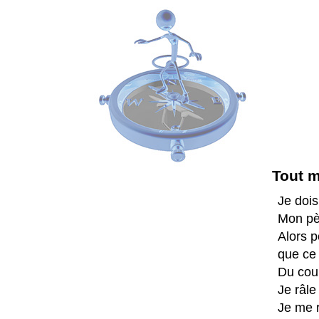
Tout m'
Je dois
Mon pèr
Alors p
que ce 
Du coup
Je râle
Je me 