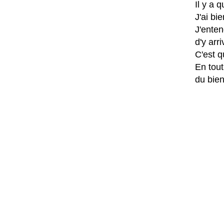
Il y a 
J'ai bi
J'enten
d'y arr
C'est q
En tout
du bien