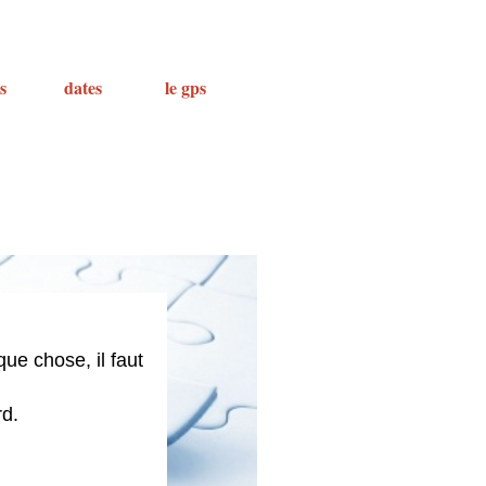
s
dates
le gps
ue chose, il faut
rd.