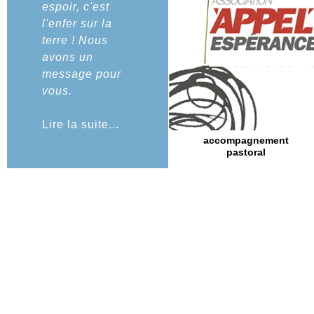
espoir, c'est
l'enfer sur la
terre ! Nous
avons un
message pour
vous.
Lire la suite...
accompagnement
pastoral