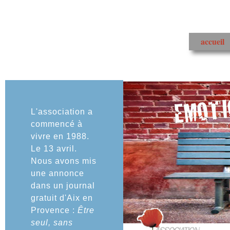
accueil
L'association a
commencé à
vivre en 1988.
Le 13 avril.
Nous avons mis
une annonce
dans un journal
gratuit d'Aix en
Provence :
Être
seul, sans